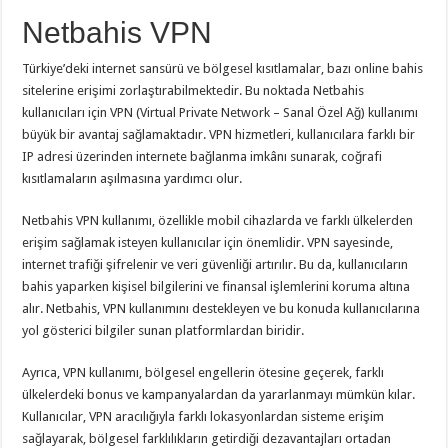
Netbahis VPN
Türkiye’deki internet sansürü ve bölgesel kısıtlamalar, bazı online bahis
sitelerine erişimi zorlaştırabilmektedir. Bu noktada Netbahis
kullanıcıları için VPN (Virtual Private Network – Sanal Özel Ağ) kullanımı
büyük bir avantaj sağlamaktadır. VPN hizmetleri, kullanıcılara farklı bir
IP adresi üzerinden internete bağlanma imkânı sunarak, coğrafi
kısıtlamaların aşılmasına yardımcı olur.
Netbahis VPN kullanımı, özellikle mobil cihazlarda ve farklı ülkelerden
erişim sağlamak isteyen kullanıcılar için önemlidir. VPN sayesinde,
internet trafiği şifrelenir ve veri güvenliği artırılır. Bu da, kullanıcıların
bahis yaparken kişisel bilgilerini ve finansal işlemlerini koruma altına
alır. Netbahis, VPN kullanımını destekleyen ve bu konuda kullanıcılarına
yol gösterici bilgiler sunan platformlardan biridir.
Ayrıca, VPN kullanımı, bölgesel engellerin ötesine geçerek, farklı
ülkelerdeki bonus ve kampanyalardan da yararlanmayı mümkün kılar.
Kullanıcılar, VPN aracılığıyla farklı lokasyonlardan sisteme erişim
sağlayarak, bölgesel farklılıkların getirdiği dezavantajları ortadan