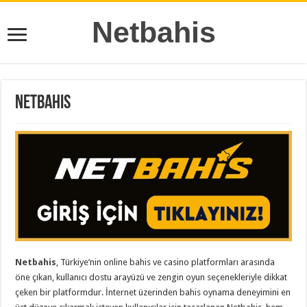
Netbahis
Netbahis
Netbahis
, Türkiye’nin online bahis ve casino platformları arasında
öne çıkan, kullanıcı dostu arayüzü ve zengin oyun seçenekleriyle dikkat
çeken bir platformdur. İnternet üzerinden bahis oynama deneyimini en