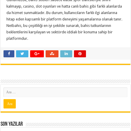
kalmayıp, casino, slot oyunları ve hatta canlı bahis gibi farklı alanlarda
da hizmet sunmaktadır. Bu durum, kullanıcıların farklı ilgi alanlarına
hitap eden kapsamlı bir platform deneyimi yaşamalarına olanak tanır.
Netbahis, bu çeşitliliği en iyi şekilde sunarak, bahis tutkunlarının
beklentilerini karşılayan ve sektörde iddialı bir konuma sahip bir
platformdur.
Son Yazılar