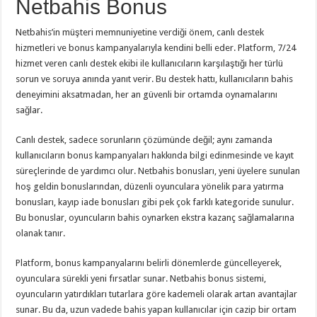
Netbahis Bonus
Netbahis’in müşteri memnuniyetine verdiği önem, canlı destek
hizmetleri ve bonus kampanyalarıyla kendini belli eder. Platform, 7/24
hizmet veren canlı destek ekibi ile kullanıcıların karşılaştığı her türlü
sorun ve soruya anında yanıt verir. Bu destek hattı, kullanıcıların bahis
deneyimini aksatmadan, her an güvenli bir ortamda oynamalarını
sağlar.
Canlı destek, sadece sorunların çözümünde değil; aynı zamanda
kullanıcıların bonus kampanyaları hakkında bilgi edinmesinde ve kayıt
süreçlerinde de yardımcı olur. Netbahis bonusları, yeni üyelere sunulan
hoş geldin bonuslarından, düzenli oyunculara yönelik para yatırma
bonusları, kayıp iade bonusları gibi pek çok farklı kategoride sunulur.
Bu bonuslar, oyuncuların bahis oynarken ekstra kazanç sağlamalarına
olanak tanır.
Platform, bonus kampanyalarını belirli dönemlerde güncelleyerek,
oyunculara sürekli yeni fırsatlar sunar. Netbahis bonus sistemi,
oyuncuların yatırdıkları tutarlara göre kademeli olarak artan avantajlar
sunar. Bu da, uzun vadede bahis yapan kullanıcılar için cazip bir ortam