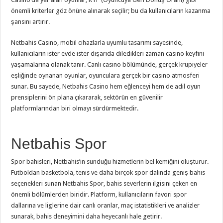
önemli kriterler göz önüne alınarak seçilir; bu da kullanıcıların kazanma
şansını artırır.
Netbahis Casino, mobil cihazlarla uyumlu tasarımı sayesinde,
kullanıcıların ister evde ister dışarıda diledikleri zaman casino keyfini
yaşamalarına olanak tanır. Canlı casino bölümünde, gerçek krupiyeler
eşliğinde oynanan oyunlar, oyunculara gerçek bir casino atmosferi
sunar. Bu sayede, Netbahis Casino hem eğlenceyi hem de adil oyun
prensiplerini ön plana çıkararak, sektörün en güvenilir
platformlarından biri olmayı sürdürmektedir.
Netbahis Spor
Spor bahisleri, Netbahis’in sunduğu hizmetlerin bel kemiğini oluşturur.
Futboldan basketbola, tenis ve daha birçok spor dalında geniş bahis
seçenekleri sunan Netbahis Spor, bahis severlerin ilgisini çeken en
önemli bölümlerden biridir. Platform, kullanıcıların favori spor
dallarına ve liglerine dair canlı oranlar, maç istatistikleri ve analizler
sunarak, bahis deneyimini daha heyecanlı hale getirir.