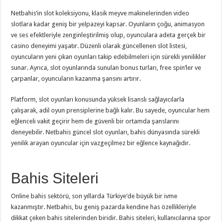
Netbahis’in slot koleksiyonu, klasik meyve makinelerinden video
slotlara kadar geniş bir yelpazeyi kapsar. Oyunların çoğu, animasyon
ve ses efektleriyle zenginleştirilmiş olup, oyunculara adeta gerçek bir
casino deneyimi yaşatır. Düzenli olarak güncellenen slot listesi,
oyuncuların yeni çıkan oyunları takip edebilmeleri için sürekli yenilikler
sunar. Ayrıca, slot oyunlarında sunulan bonus turları, free spin’ler ve
çarpanlar, oyuncuların kazanma şansını artırır.
Platform, slot oyunları konusunda yüksek lisanslı sağlayıcılarla
çalışarak, adil oyun prensiplerine bağlı kalır. Bu sayede, oyuncular hem
eğlenceli vakit geçirir hem de güvenli bir ortamda şanslarını
deneyebilir. Netbahis güncel slot oyunları, bahis dünyasında sürekli
yenilik arayan oyuncular için vazgeçilmez bir eğlence kaynağıdır.
Bahis Siteleri
Online bahis sektörü, son yıllarda Türkiye’de büyük bir ivme
kazanmıştır. Netbahis, bu geniş pazarda kendine has özellikleriyle
dikkat çeken bahis sitelerinden biridir. Bahis siteleri, kullanıcılarına spor